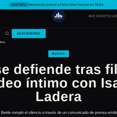
Intervención policial a Perez Hilton tras live en TikTok
CULTURA
INICIO
NOTICIA
SUSCRIBIRSE
adera
MUSICA
e defiende tras fi
deo íntimo con Is
Ladera
 Beéle rompió el silencio a través de un comunicado de prensa emiti