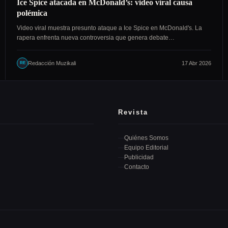
Ice Spice atacada en McDonald’s: video viral causa
polémica
Video viral muestra presunto ataque a Ice Spice en McDonald's. La
rapera enfrenta nueva controversia que genera debate…
Redacción Muzikali
17 Abr 2026
RE
Revista
Quiénes Somos
Equipo Editorial
Publicidad
Contacto