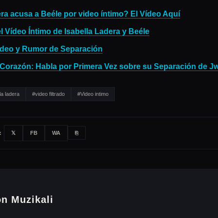
ra acusa a Beéle por video íntimo? El Vídeo Aquí
l Vídeo Íntimo de Isabella Ladera y Beéle
 Video y Rumor de Separación
 Corazón: Habla por Primera Vez sobre su Separación de J
la ladera
#video filtrado
#Video intimo
:
𝕏
FB
WA
⎘
n Muzikali