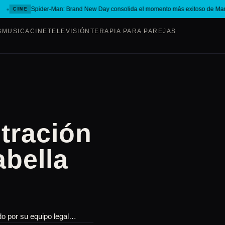
Spider-Man: Brand New Day consolida el momento más exitoso de Marve
CINE
S
MUSICA
CINE
TELEVISIÓN
TERAPIA PARA PAREJAS
ltración
abella
do por su equipo legal…