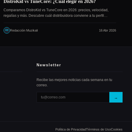
DistroKid vs TuneCore: ¿Cuál elegir en 2026?
Comparamos DistroKid vs TuneCore en 2026: precios, velocidad,
regalías y más. Descubre cuál distribuidora conviene a tu perfil…
Redacción Muzikali
16 Abr 2026
RE
Newsletter
Recibe las mejores noticias cada semana en tu
correo.
→
Política de Privacidad
Términos de Uso
Cookies