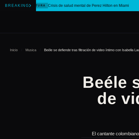
BREAKING
Crisis de salud mental de Perez Hilton en Miami
CULTURA
Inicio
/
Musica
/
Beéle se defiende tras filtración de video íntimo con Isabella L
Beéle s
de vi
El cantante colombiano