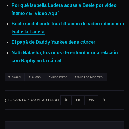
Por qué Isabella Ladera acusa a Beéle por video
íntimo? El Vídeo Aquí
Beéle se defiende tras filtración de video íntimo con
Isabella Ladera
El papá de Daddy Yankee tiene cáncer
Natti Natasha, los retos de enfrentar una relación
con Raphy en la cárcel
#Tekachi
#Tekashi
#Video intimo
#Yailin Las Mas Viral
¿TE GUSTÓ? COMPÁRTELO:
𝕏
FB
WA
⎘