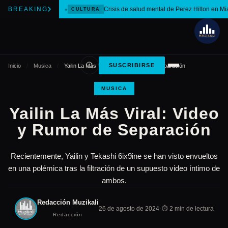
BREAKING
Crisis de salud mental de Perez Hilton en Mi
CULTURA
SUSCRIBIRSE
Inicio
/
Musica
/
Yailin La Más Viral: Video y Rumor de Separación
MUSICA
Yailin La Más Viral: Video
y Rumor de Separación
Recientemente, Yailin y Tekashi 6ix9ine se han visto envueltos
en una polémica tras la filtración de un supuesto video íntimo de
ambos.
Redacción Muzikali
·
26 de agosto de 2024
⏱ 2 min de lectura
Redacción