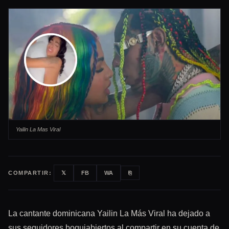
Yailin La Mas Viral
COMPARTIR:
𝕏
FB
WA
⎘
La cantante dominicana Yailin La Más Viral ha dejado a
sus seguidores boquiabiertos al compartir en su cuenta de