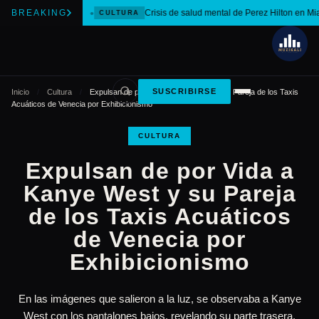
BREAKING
Crisis de salud mental de Perez Hilton en Mi
CULTURA
SUSCRIBIRSE
Inicio
/
Cultura
/
Expulsan de por Vida a Kanye West y su Pareja de los Taxis
Acuáticos de Venecia por Exhibicionismo
CULTURA
Expulsan de por Vida a
Kanye West y su Pareja
de los Taxis Acuáticos
de Venecia por
Exhibicionismo
En las imágenes que salieron a la luz, se observaba a Kanye
West con los pantalones bajos, revelando su parte trasera.