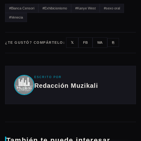
#Bianca Censori
#Exhibicionismo
#Kanye West
#sexo oral
#Venecia
¿TE GUSTÓ? COMPÁRTELO:
𝕏
FB
WA
⎘
ESCRITO POR
Redacción Muzikali
También te puede interesar