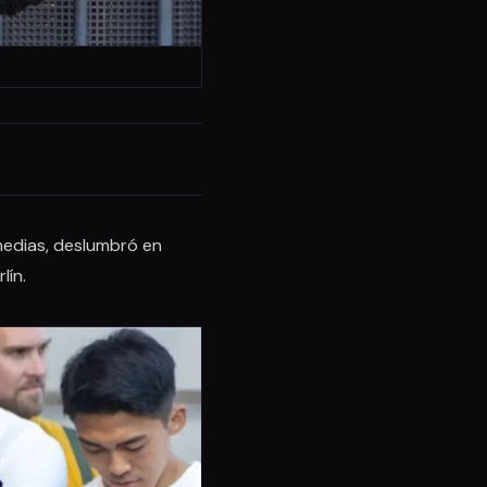
 medias, deslumbró en
lín.