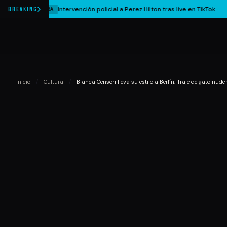
Intervención policial a Perez Hilton tras live en TikTok
BREAKING
CULTURA
Inicio
/
Cultura
/
Bianca Censori lleva su estilo a Berlín: Traje de gato nud