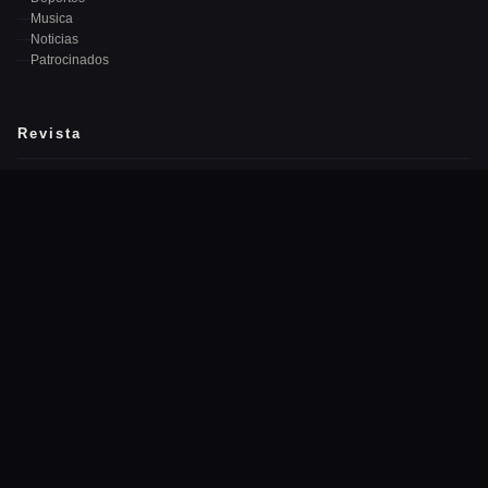
Musica
Noticias
Patrocinados
Revista
Quiénes Somos
Equipo Editorial
Publicidad
Contacto
Newsletter
Recibe las mejores noticias cada semana en tu correo.
→