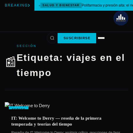
BREAKING
Polifarmacia y presión alta: el r
SALUD Y BIENESTAR
SUSCRIBIRSE
SECCIÓN
Etiqueta:
viajes en el
📰
tiempo
SERIES
IT: Welcome to Derry — reseña de la primera
temporada y teorías del tiempo
Reseña de IT: Welcome to Derry: análisis crítico, reacciones de fans,