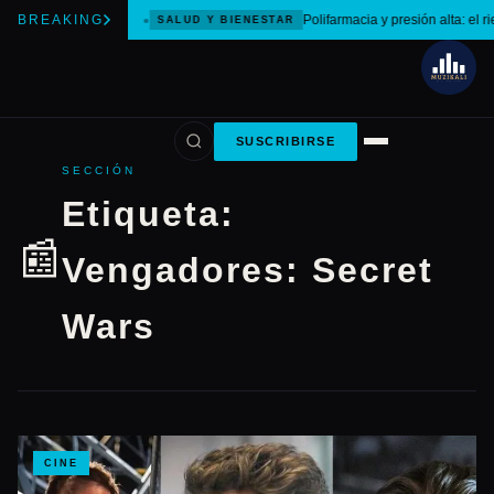
BREAKING
Polifarmacia y presión alta: el r
SALUD Y BIENESTAR
SUSCRIBIRSE
SECCIÓN
Etiqueta:
📰
Vengadores: Secret
Wars
CINE