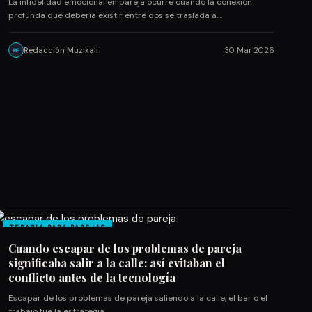
La infidelidad emocional en pareja ocurre cuando la conexión
profunda que debería existir entre dos se traslada a…
Redacción Muzikali
30 Mar 2026
RE
TERAPIA PARA PAREJAS
Cuando escapar de los problemas de pareja
significaba salir a la calle: así evitaban el
conflicto antes de la tecnología
Escapar de los problemas de pareja saliendo a la calle, el bar o el
trabajo fue la estrategia…