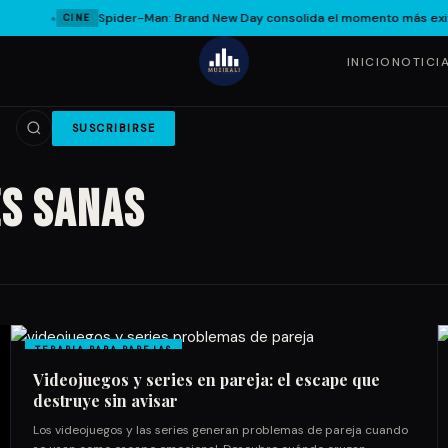
Spider-Man: Brand New Day consolida el momento más exit
CINE
INICIO
NOTICI
SUSCRIBIRSE
s sanas
TERAPIA PARA PAREJAS
Videojuegos y series en pareja: el escape que
destruye sin avisar
Los videojuegos y las series generan problemas de pareja cuando