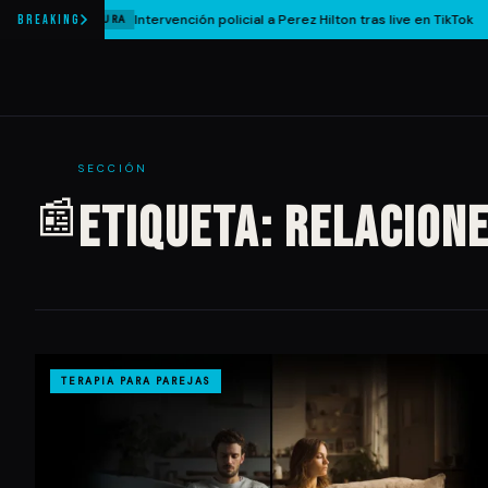
Intervención policial a Perez Hilton tras live en TikTok
BREAKING
CULTURA
SECCIÓN
📰
Etiqueta:
relacione
TERAPIA PARA PAREJAS