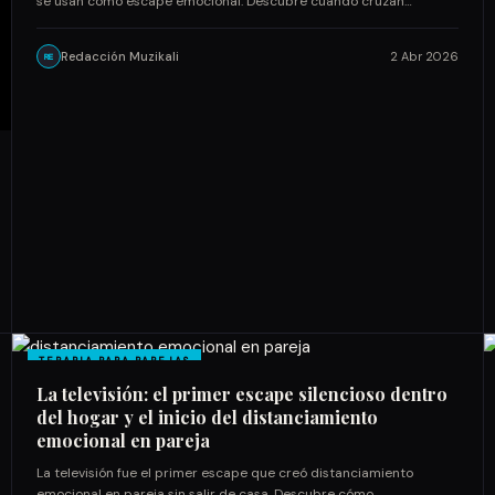
se usan como escape emocional. Descubre cuándo cruzan…
Redacción Muzikali
2 Abr 2026
RE
TERAPIA PARA PAREJAS
La televisión: el primer escape silencioso dentro
del hogar y el inicio del distanciamiento
emocional en pareja
La televisión fue el primer escape que creó distanciamiento
emocional en pareja sin salir de casa. Descubre cómo…