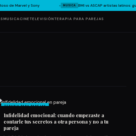
oso de Marvel y Sony
BMI vs ASCAP artistas latinos: g
MUSICA
AS
MUSICA
CINE
TELEVISIÓN
TERAPIA PARA PAREJAS
TERAPIA PARA PAREJAS
Infidelidad emocional: cuando empezaste a
contarle tus secretos a otra persona y no a tu
pareja