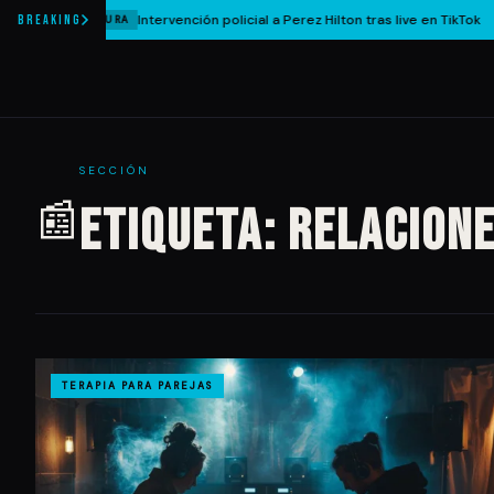
Intervención policial a Perez Hilton tras live en TikTok
BREAKING
CULTURA
SECCIÓN
📰
Etiqueta:
relacione
TERAPIA PARA PAREJAS