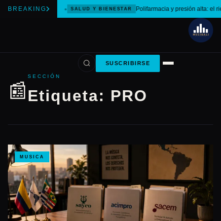
BREAKING
Polifarmacia y presión alta: el r
SALUD Y BIENESTAR
SUSCRIBIRSE
SECCIÓN
📰
Etiqueta:
PRO
MUSICA