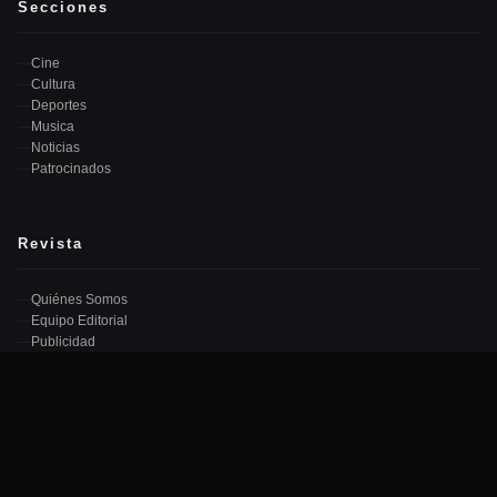
Secciones
Cine
Cultura
Deportes
Musica
Noticias
Patrocinados
Revista
Quiénes Somos
Equipo Editorial
Publicidad
Contacto
Newsletter
Recibe las mejores noticias cada semana en tu correo.