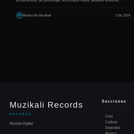
el Escamoso, su personaje, la Doctora Paula, también enfrenta…
Redacción Muzikali
2 Dic 2024
RE
Secciones
Muzikali Records
RECORDS
Cine
Cultura
Revista Digital
Deportes
Musica