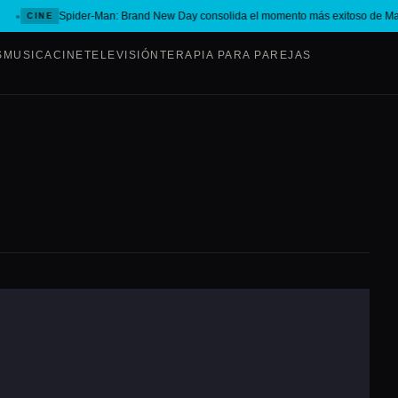
Spider-Man: Brand New Day consolida el momento más exitoso de Mar
CINE
S
MUSICA
CINE
TELEVISIÓN
TERAPIA PARA PAREJAS