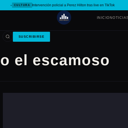
Intervención policial a Perez Hilton tras live en TikTok
CULTURA
INICIO
NOTICIA
SUSCRIBIRSE
o el escamoso