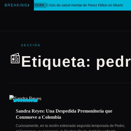
BREAKING
Crisis de salud mental de Perez Hilton en Miami
CULTURA
SECCIÓN
📰
Etiqueta:
pedr
NOTICIAS
Sandra Reyes: Una Despedida Premonitoria que
Conmueve a Colombia
Curiosamente, en la recién estrenada segunda temporada de Pedro,