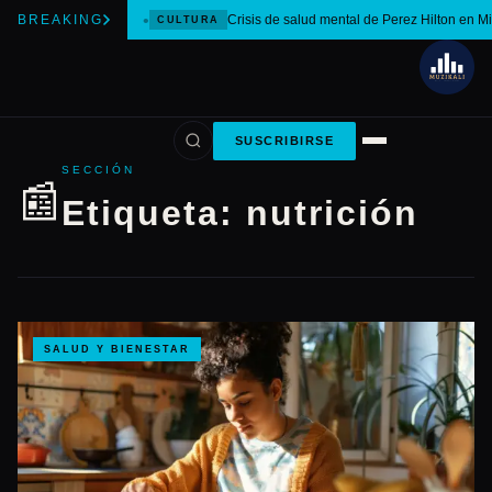
BREAKING
Crisis de salud mental de Perez Hilton en M
CULTURA
SUSCRIBIRSE
SECCIÓN
📰
Etiqueta:
nutrición
SALUD Y BIENESTAR