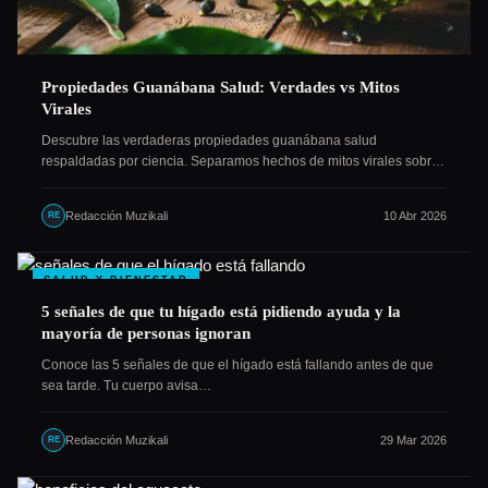
Propiedades Guanábana Salud: Verdades vs Mitos
Virales
Descubre las verdaderas propiedades guanábana salud
respaldadas por ciencia. Separamos hechos de mitos virales sobre
esta fruta tropical…
Redacción Muzikali
10 Abr 2026
RE
SALUD Y BIENESTAR
5 señales de que tu hígado está pidiendo ayuda y la
mayoría de personas ignoran
Conoce las 5 señales de que el hígado está fallando antes de que
sea tarde. Tu cuerpo avisa…
Redacción Muzikali
29 Mar 2026
RE