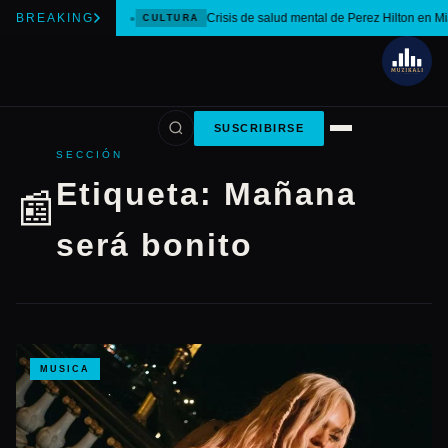
BREAKING
Crisis de salud mental de Perez Hilton en M
CULTURA
SUSCRIBIRSE
SECCIÓN
Etiqueta:
Mañana
📰
será bonito
MUSICA