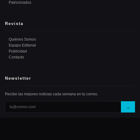
Patrocinados
Revista
Quiénes Somos
Equipo Editorial
Publicidad
Contacto
Newsletter
Recibe las mejores noticias cada semana en tu correo.
→
© 2026
Muzikali Records
. Todos los derechos reservados.
Política de Privacidad
Términos de Uso
Cookies