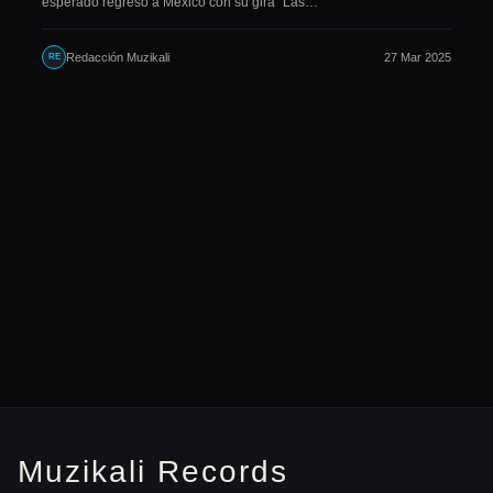
esperado regreso a México con su gira "Las…
Redacción Muzikali
27 Mar 2025
RE
Muzikali Records