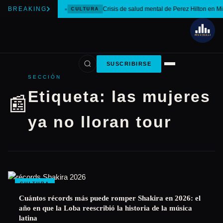
BREAKING
Crisis de salud mental de Perez Hilton en M
CULTURA
SUSCRIBIRSE
SECCIÓN
Etiqueta:
las mujeres
📰
ya no lloran tour
CULTURA
Cuántos récords más puede romper Shakira en 2026: el
año en que la Loba reescribió la historia de la música
latina