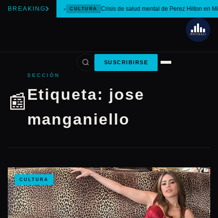
BREAKING
Crisis de salud mental de Perez Hilton en M
CULTURA
SUSCRIBIRSE
SECCIÓN
Etiqueta:
jose
📰
manganiello
CULTURA