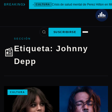
BREAKING
Crisis de salud mental de Perez Hilton en M
CULTURA
SUSCRIBIRSE
SECCIÓN
Etiqueta:
Johnny
📰
Depp
CULTURA