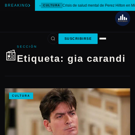
BREAKING
Crisis de salud mental de Perez Hilton en M
CULTURA
SUSCRIBIRSE
SECCIÓN
📰
Etiqueta:
gia carandi
CULTURA