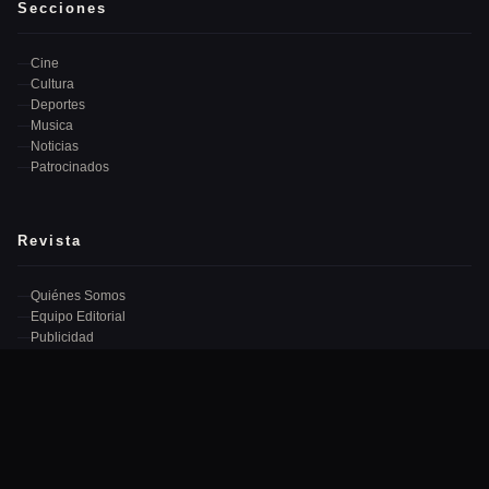
Secciones
Cine
Cultura
Deportes
Musica
Noticias
Patrocinados
Revista
Quiénes Somos
Equipo Editorial
Publicidad
Contacto
Newsletter
Recibe las mejores noticias cada semana en tu correo.