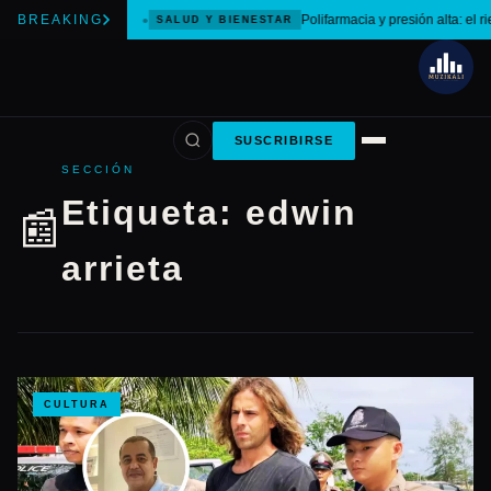
BREAKING
Polifarmacia y presión alta: el r
SALUD Y BIENESTAR
SUSCRIBIRSE
SECCIÓN
Etiqueta:
edwin
📰
arrieta
CULTURA