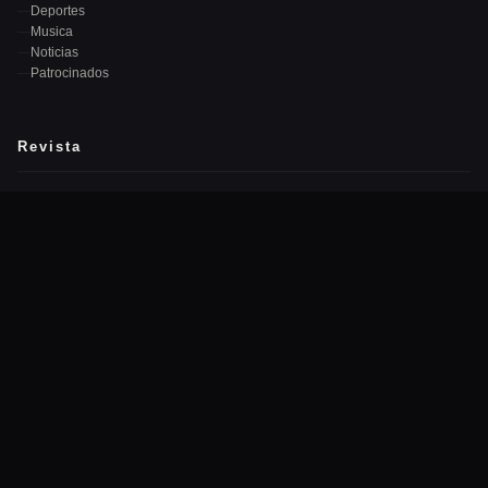
Deportes
Musica
Noticias
Patrocinados
Revista
Quiénes Somos
Equipo Editorial
Publicidad
Contacto
Newsletter
Recibe las mejores noticias cada semana en tu correo.
→