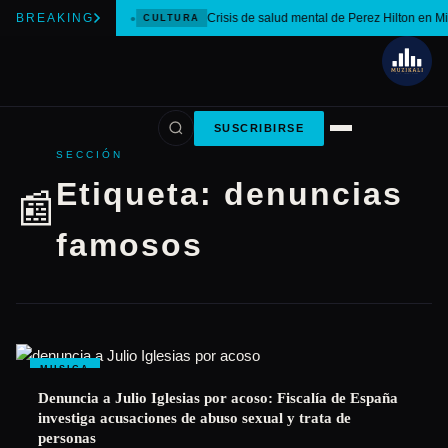
BREAKING
Crisis de salud mental de Perez Hilton en M
CULTURA
SUSCRIBIRSE
SECCIÓN
Etiqueta:
denuncias
📰
famosos
MUSICA
Denuncia a Julio Iglesias por acoso: Fiscalía de España
investiga acusaciones de abuso sexual y trata de
personas