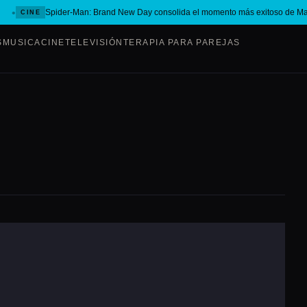
Spider-Man: Brand New Day consolida el momento más exitoso de Ma
CINE
S
MUSICA
CINE
TELEVISIÓN
TERAPIA PARA PAREJAS