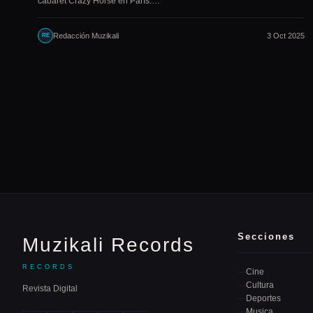
cabaret Crazy Horse en París.…
Redacción Muzikali
3 Oct 2025
RE
Secciones
Muzikali Records
RECORDS
Cine
Cultura
Revista Digital
Deportes
Musica