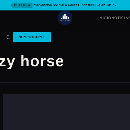
Intervención policial a Perez Hilton tras live en TikTok
CULTURA
INICIO
NOTICIA
SUSCRIBIRSE
zy horse