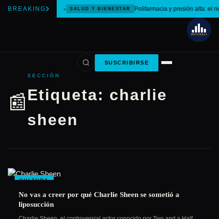
BREAKING
Polifarmacia y presión alta: el r
SALUD Y BIENESTAR
SUSCRIBIRSE
SECCIÓN
Etiqueta:
charlie
📰
sheen
CULTURA
No vas a creer por qué Charlie Sheen se sometió a
liposucción
Charlie Sheen, el controversial actor conocido por Two and a Half