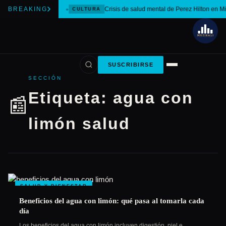
BREAKING
Crisis de salud mental de Perez Hilton en M
CULTURA
SUSCRIBIRSE
SECCIÓN
Etiqueta:
agua con
📰
limón salud
SALUD Y BIENESTAR
Beneficios del agua con limón: qué pasa al tomarla cada
día
Los beneficios del agua con limón incluyen digestión, piel e