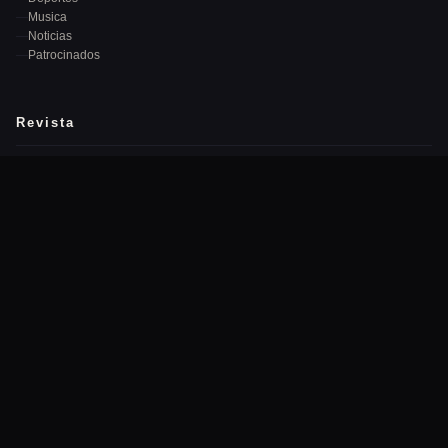
Musica
Noticias
Patrocinados
Revista
Quiénes Somos
Equipo Editorial
Publicidad
Contacto
Newsletter
Recibe las mejores noticias cada semana en tu correo.
→