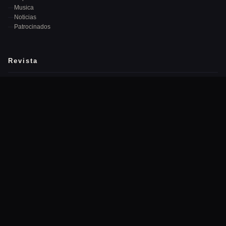
Musica
Noticias
Patrocinados
Revista
Quiénes Somos
Equipo Editorial
Publicidad
Contacto
Newsletter
Recibe las mejores noticias cada semana en tu correo.
→