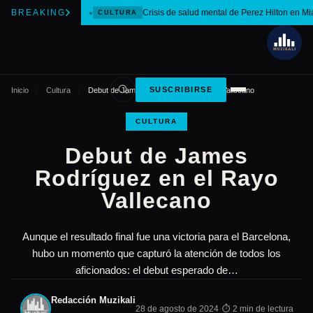
BREAKING
Crisis de salud mental de Perez Hilton en Mi
CULTURA
SUSCRIBIRSE
Inicio
/
Cultura
/
Debut de James Rodríguez en el Rayo Vallecano
CULTURA
Debut de James
Rodríguez en el Rayo
Vallecano
Aunque el resultado final fue una victoria para el Barcelona,
hubo un momento que capturó la atención de todos los
aficionados: el debut esperado de…
Redacción Muzikali
·
28 de agosto de 2024
⏱ 2 min de lectura