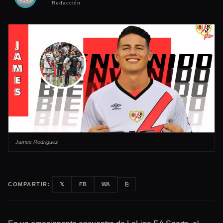
Redacción
James Rodriguez
COMPARTIR:
𝕏
FB
WA
⎘