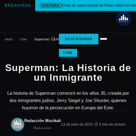
BREAKING
Crisis de salud mental de Perez Hilton en Mi
CULTURA
SUSCRIBIRSE
Inicio
/
Cine
/
Superman: La Historia de un Inmigrante
CINE
Superman: La Historia de
un Inmigrante
La historia de Superman comenzó en los años 30, creada por
dos inmigrantes judíos, Jerry Siegel y Joe Shuster, quienes
huyeron de la persecución en Europa del Este.
Redacción Muzikali
·
13 de julio de 2025
⏱ 3 min de lectura
Redacción