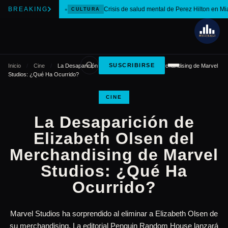
BREAKING
Crisis de salud mental de Perez Hilton en Mi
CULTURA
SUSCRIBIRSE
Inicio
/
Cine
/
La Desaparición de Elizabeth Olsen del Merchandising de Marvel
Studios: ¿Qué Ha Ocurrido?
CINE
La Desaparición de
Elizabeth Olsen del
Merchandising de Marvel
Studios: ¿Qué Ha
Ocurrido?
Marvel Studios ha sorprendido al eliminar a Elizabeth Olsen de
su merchandising. La editorial Penguin Random House lanzará