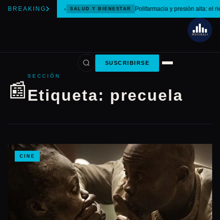
BREAKING
Polifarmacia y presión alta: el r
SALUD Y BIENESTAR
SUSCRIBIRSE
SECCIÓN
📰
Etiqueta:
precuela
CINE