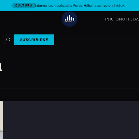
Intervención policial a Perez Hilton tras live en TikTok
CULTURA
INICIO
NOTICIA
SUSCRIBIRSE
a