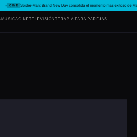
Spider-Man: Brand New Day consolida el momento más exitoso de Mar
CINE
S
MUSICA
CINE
TELEVISIÓN
TERAPIA PARA PAREJAS