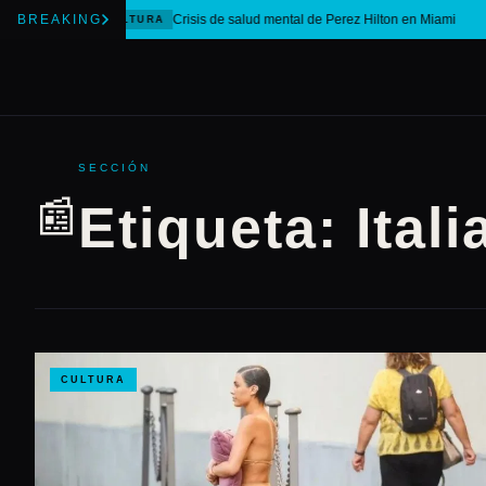
BREAKING
Crisis de salud mental de Perez Hilton en Miami
CULTURA
SECCIÓN
📰
Etiqueta:
Itali
CULTURA