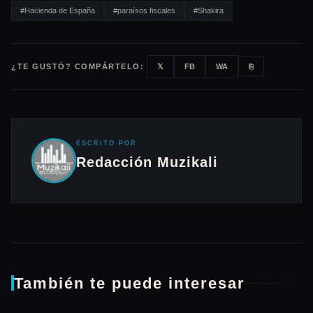
#Hacienda de España
#paraísos fiscales
#Shakira
¿TE GUSTÓ? COMPÁRTELO:
𝕏
FB
WA
⎘
ESCRITO POR
Redacción Muzikali
También te puede interesar