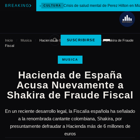
BREAKING
Crisis de salud mental de Perez Hilton en Mi
CULTURA
SUSCRIBIRSE
Inicio
/
Musica
/
Hacienda de España Acusa Nuevamente a Shakira de Fraude
Fiscal
MUSICA
Hacienda de España
Acusa Nuevamente a
Shakira de Fraude Fiscal
En un reciente desarrollo legal, la Fiscalía española ha señalado
a la renombrada cantante colombiana, Shakira, por
presuntamente defraudar a Hacienda más de 6 millones de
euros