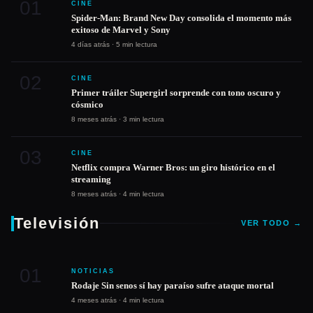
01
CINE
Spider-Man: Brand New Day consolida el momento más
exitoso de Marvel y Sony
4 días atrás · 5 min lectura
02
CINE
Primer tráiler Supergirl sorprende con tono oscuro y
cósmico
8 meses atrás · 3 min lectura
03
CINE
Netflix compra Warner Bros: un giro histórico en el
streaming
8 meses atrás · 4 min lectura
Televisión
VER TODO →
01
NOTICIAS
Rodaje Sin senos sí hay paraíso sufre ataque mortal
4 meses atrás · 4 min lectura