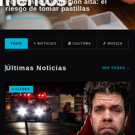
Polifarmacia y presión alta: el
riesgo de tomar pastillas
Redacción Muzikali
8 Ago 2026
TODO
⭐ NOTICIAS
📰 CULTURA
🎵 MUSICA
Últimas Noticias
VER TODAS →
CULTURA