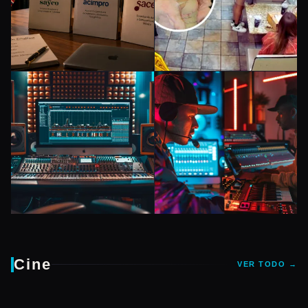
MUSICA
MUSICA
BMI vs ASCAP
Ice Spice atacada
artistas latinos:
en McDonald’s:
guía completa
video viral causa
para elegir PRO
polémica
MUSICA
MUSICA
DistroKid vs
Amuse vs
Cine
VER TODO →
TuneCore: ¿Cuál
DistroKid: ¿Cuál
elegir en 2026?
elegir como artista
independiente?