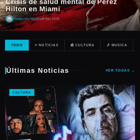
Crisis de salud mental de Perez
Hilton en Miami
Redacción Muzikali
6 Ago 2026
TODO
⭐ NOTICIAS
📰 CULTURA
🎵 MUSICA
Últimas Noticias
VER TODAS →
CULTURA