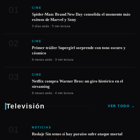
independiente?
01
CINE
Spider-Man: Brand New Day consolida el momento más
exitoso de Marvel y Sony
3 días atrás · 5 min lectura
02
CINE
Primer tráiler Supergirl sorprende con tono oscuro y
cósmico
8 meses atrás · 3 min lectura
03
CINE
Netflix compra Warner Bros: un giro histórico en el
streaming
8 meses atrás · 4 min lectura
Televisión
VER TODO →
01
NOTICIAS
Rodaje Sin senos sí hay paraíso sufre ataque mortal