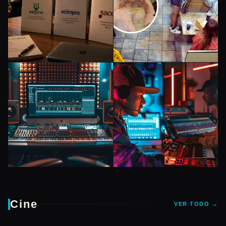
MUSICA
MUSICA
BMI vs ASCAP
Ice Spice atacada
artistas latinos:
en McDonald’s:
guía completa
video viral causa
para elegir PRO
polémica
MUSICA
MUSICA
DistroKid vs
Amuse vs
Cine
VER TODO →
TuneCore: ¿Cuál
DistroKid: ¿Cuál
elegir en 2026?
elegir como artista